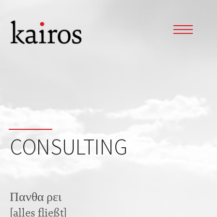
CONSULTING
Πανθα ρει
[alles fließt]