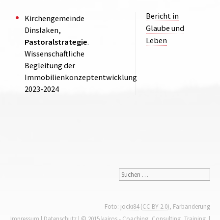
Bericht in
Kirchengemeinde
Glaube und
Dinslaken,
Leben
Pastoralstrategie
.
Wissenschaftliche
Begleitung der
Immobilienkonzeptentwicklung
2023-2024
Foto:
jocki84
(
CC BY 2.0
), Farbänderung
Impressum
|
Datenschutz
| © 2015 kairos - Coaching, Consulting, Training. |