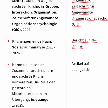
Organisation.
Schritte auf dem Weg zur
Zeitschrift für
nächsten Kirche, in:
Gruppe.
Interaktion. Organisation.
Angewandte
Zeitschrift für Angewandte
Organisationspsycho
Organisationspsychologie
(GIO)
(GIO)
, 2026
Bericht auf RP-
Kirchengemeinde Haan,
Online
Sozialraumanalyse
2025-
2026
Artikel auf
Kommunikation im
euangel.de
Zusammenbruch sichern
und nächste Kirche
vorbereiten. Die Rolle der
pastoralen
Mitarbeiter:innen im
Übergang, in:
euangel
1/2025.