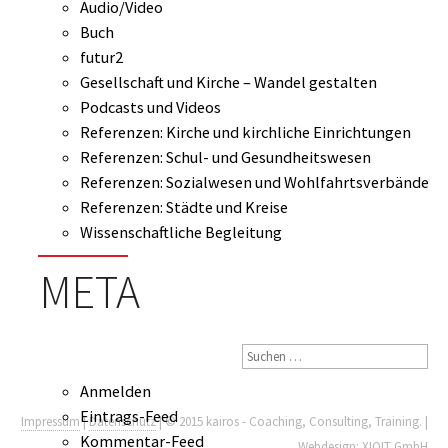
Audio/Video
Buch
futur2
Gesellschaft und Kirche – Wandel gestalten
Podcasts und Videos
Referenzen: Kirche und kirchliche Einrichtungen
Referenzen: Schul- und Gesundheitswesen
Referenzen: Sozialwesen und Wohlfahrtsverbände
Referenzen: Städte und Kreise
Wissenschaftliche Begleitung
META
Anmelden
Eintrags-Feed
Impressum
|
Datenschutz
| © 2015 kairos - Coaching, Consulting, Training. |
Kommentar-Feed
Webdesign:
XIQIT GmbH