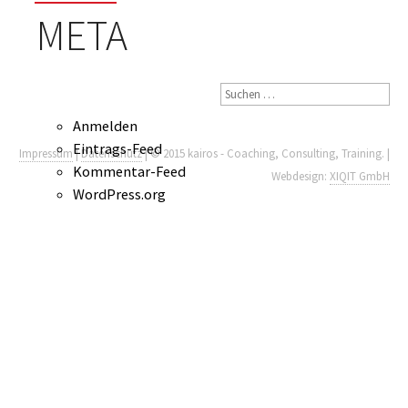
META
Anmelden
Eintrags-Feed
Impressum
|
Datenschutz
| © 2015 kairos - Coaching, Consulting, Training. |
Kommentar-Feed
Webdesign:
XIQIT GmbH
WordPress.org